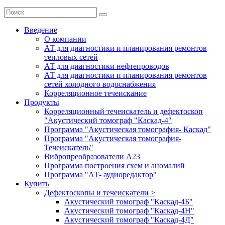
Введение
О компании
АТ для диагностики и планирования ремонтов
тепловых сетей
АТ для диагностики нефтепроводов
АТ для диагностики и планирования ремонтов
сетей холодного водоснабжения
Корреляционное течеискание
Продукты
Корреляционный течеискатель и дефектоскоп
"Акустический томограф "Каскад-4"
Программа "Акустическая томография- Каскад"
Программа "Акустическая томография-
Течеискатель"
Вибропреобразователи А23
Программа построения схем и аномалий
Программа "АТ- аудиоредактор"
Купить
Дефектоскопы и течеискатели >
Акустический томограф "Каскад-4Б"
Акустический томограф "Каскад-4Н"
Акустический томограф "Каскад-4Д"